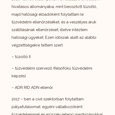
hivatásos állományába, mint beosztott tűzoltó,
majd hatósági előadóként folytattam le
tűzvédelmi ellenőrzéséket, és a veszélyes áruk
szállításának ellenőrzését, illetve intéztem
hatósági ügyeket. Ezen időszak alatt az alábbi
végzettségekre tettem szert:
– tűzoltó II
– tűzvédelmi szervező (felsőfokú tűzvédelmi
képzés)
– ADR RID ADN ellenőr.
2017 – ben a civil szektorban folytattam
pályafutásomat: egyéni vállalkozóként
tűzvédelemmel és műszaki jellegű megbízásokkal,